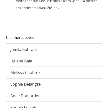
médias sociaux, une utilisation excessive peut alimenter
des sentiments d’anxiété, de...
Nos thérapeutes
Jamila Bahrani
Hélène Bala
Melissa Caufriez
Sophie Delangre
Anne Dumortier
Sophie Lorthioir