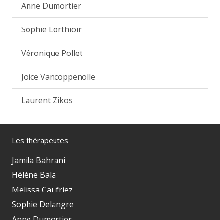
Anne Dumortier
Sophie Lorthioir
Véronique Pollet
Joice Vancoppenolle
Laurent Zikos
Les thérapeutes
Jamila Bahrani
Hélène Bala
Melissa Caufriez
Sophie Delangre
Anne Dumortier