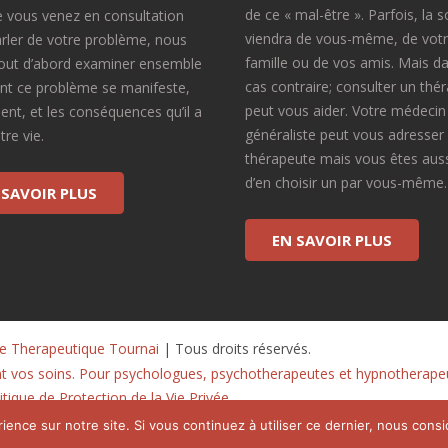
de ce « mal-être ». Parfois, la s
 vous venez en consultation
viendra de vous-même, de vot
rler de votre problème, nous
famille ou de vos amis. Mais da
tout d’abord examiner ensemble
cas contraire; consulter un thé
t ce problème se manifeste,
peut vous aider. Votre médecin
vient, et les conséquences qu’il a
généraliste peut vous adresser
re vie.
thérapeute mais vous êtes aussi
d’en choisir un par vous-même.
 SAVOIR PLUS
EN SAVOIR PLUS
re Therapeutique Tournai
 | Tous droits réservés.
nt vos soins. Pour psychologues, psychotherapeutes et hypnotherape
tique de Protection de la Vie Privée
ience sur notre site. Si vous continuez à utiliser ce dernier, nous cons