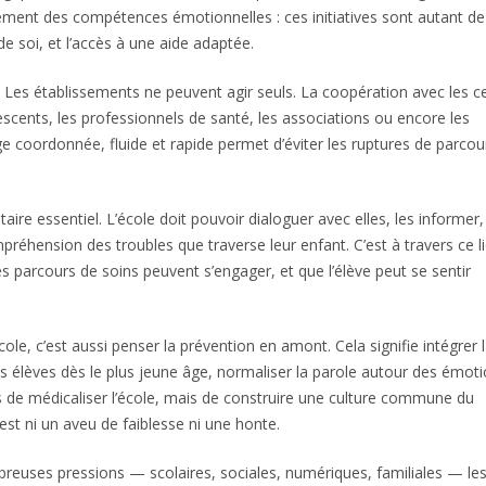
ent des compétences émotionnelles : ces initiatives sont autant de
de soi, et l’accès à une aide adaptée.
é. Les établissements ne peuvent agir seuls. La coopération avec les c
cents, les professionnels de santé, les associations ou encore les
ge coordonnée, fluide et rapide permet d’éviter les ruptures de parcou
ire essentiel. L’école doit pouvoir dialoguer avec elles, les informer,
éhension des troubles que traverse leur enfant. C’est à travers ce l
 parcours de soins peuvent s’engager, et que l’élève peut se sentir
le, c’est aussi penser la prévention en amont. Cela signifie intégrer 
s élèves dès le plus jeune âge, normaliser la parole autour des émoti
t pas de médicaliser l’école, mais de construire une culture commune du
est ni un aveu de faiblesse ni une honte.
euses pressions — scolaires, sociales, numériques, familiales — le