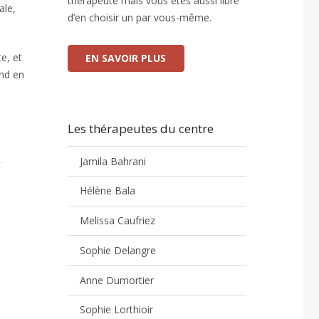
thérapeute mais vous êtes aussi libre
ale,
d’en choisir un par vous-même.
te, et
EN SAVOIR PLUS
end en
Les thérapeutes du centre
Jamila Bahrani
.
Hélène Bala
Melissa Caufriez
Sophie Delangre
Anne Dumortier
Sophie Lorthioir