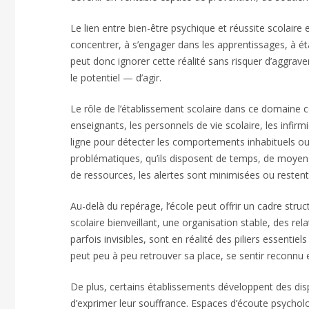
Le lien entre bien-être psychique et réussite scolaire e
concentrer, à s’engager dans les apprentissages, à éta
peut donc ignorer cette réalité sans risquer d’aggraver
le potentiel — d’agir.
Le rôle de l’établissement scolaire dans ce domaine
enseignants, les personnels de vie scolaire, les infir
ligne pour détecter les comportements inhabituels ou 
problématiques, qu’ils disposent de temps, de moyens
de ressources, les alertes sont minimisées ou resten
Au-delà du repérage, l’école peut offrir un cadre struc
scolaire bienveillant, une organisation stable, des rel
parfois invisibles, sont en réalité des piliers essentiel
peut peu à peu retrouver sa place, se sentir reconnu 
De plus, certains établissements développent des di
d’exprimer leur souffrance. Espaces d’écoute psycholog