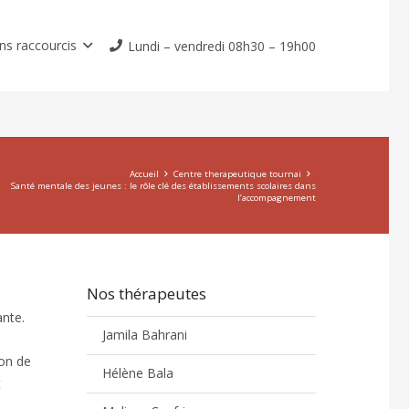
ns raccourcis
Lundi – vendredi 08h30 – 19h00
Accueil
Centre therapeutique tournai
Santé mentale des jeunes : le rôle clé des établissements scolaires dans
l’accompagnement
Nos thérapeutes
ante.
Jamila Bahrani
ion de
Hélène Bala
t