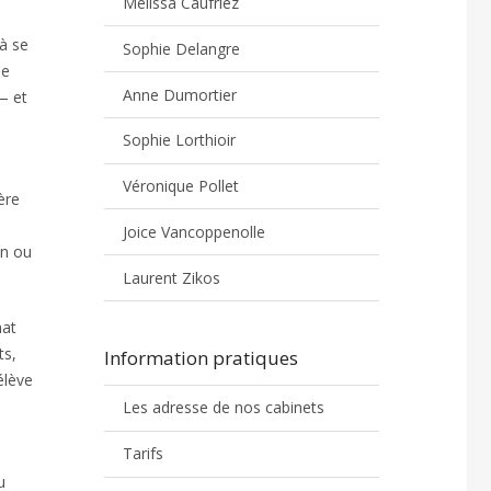
Melissa Caufriez
 à se
Sophie Delangre
ne
Anne Dumortier
 — et
Sophie Lorthioir
Véronique Pollet
ère
Joice Vancoppenolle
on ou
Laurent Zikos
mat
ts,
Information pratiques
élève
Les adresse de nos cabinets
Tarifs
u