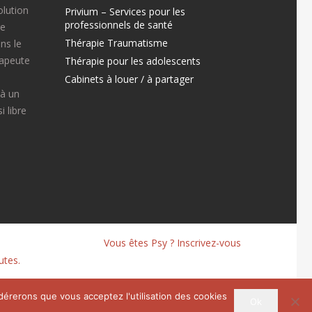
olution
Privium – Services pour les
professionnels de santé
re
Thérapie Traumatisme
ns le
rapeute
Thérapie pour les adolescents
Cabinets à louer / à partager
 à un
 libre
Vous êtes Psy ? Inscrivez-vous
utes.
idérerons que vous acceptez l'utilisation des cookies
Ok