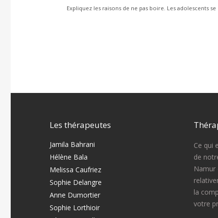
Expliquez les raisons de ne pas boire. Les adolescents se se
Les thérapeutes
Théra
Jamila Bahrani
Ce qui 
Hélène Bala
de notr
Namur e
Melissa Caufriez
relativ
Sophie Delangre
la comp
Anne Dumortier
votre p
Sophie Lorthioir