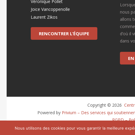
Véronique Pollet
Lorsque
Joice Vancoppenolle
nous pa
Laurent Zikos
allons 
commen
RENCONTRER L’ÉQUIPE
d’où il 
dans vot
EN
Copyright © 2026 
 Cent
Powered by
Privium – Des services qui soutienne
RGPD – Poli
Nous utilisons des cookies pour vous garantir la meilleure expér