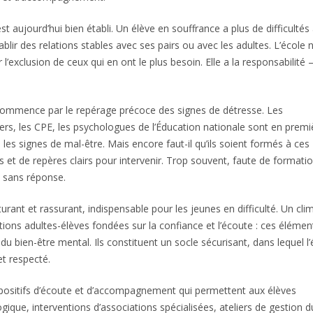
st aujourd’hui bien établi. Un élève en souffrance a plus de difficultés
blir des relations stables avec ses pairs ou avec les adultes. L’école 
 l’exclusion de ceux qui en ont le plus besoin. Elle a la responsabilité
 commence par le repérage précoce des signes de détresse. Les
miers, les CPE, les psychologues de l’Éducation nationale sont en premi
les signes de mal-être. Mais encore faut-il qu’ils soient formés à ces
 et de repères clairs pour intervenir. Trop souvent, faute de formati
t sans réponse.
turant et rassurant, indispensable pour les jeunes en difficulté. Un cli
ations adultes-élèves fondées sur la confiance et l’écoute : ces élémen
s du bien-être mental. Ils constituent un socle sécurisant, dans lequel l’
et respecté.
spositifs d’écoute et d’accompagnement qui permettent aux élèves
ique, interventions d’associations spécialisées, ateliers de gestion d