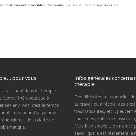
ntent souvent invincibles, c’est-à-dire qu’il ne leur arrivera jamais rien...
pie… pour vous
Infos générales concernan
thérapie
est fascinant dans la thérapie
Des difficultés relationnelles, le
e Centre Thérapeutique à
au travail ou à l’école, des exp
t ses environs, c’est le temps
traumatisantes, etc… peuvent ê
ement limité pour d’acquérir de
cause des problèmes psycholog
réhension et de la clarté de
Mais bien souvent, on n’arrive 
roblématique.
savoir quelle est réellement la 