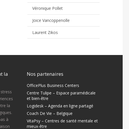
Véronique Pollet
Joice Vancoppenolle
Laurent Zikos
t la
Nos partenaires
OfficePlus Business Centers
 stress
Centre Tulipe – Espace paramédicale
et bien-être
ériences
tre la
Logidesk – Agenda en ligne partagé
iques.
Coach De Vie – Belgique
pas à
VitaPsy – Centres de santé mentale et
raison
mieux-être