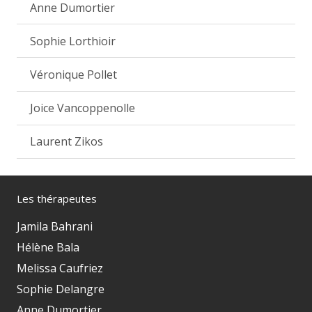
Anne Dumortier
Sophie Lorthioir
Véronique Pollet
Joice Vancoppenolle
Laurent Zikos
Les thérapeutes
Jamila Bahrani
Hélène Bala
Melissa Caufriez
Sophie Delangre
Anne Dumortier