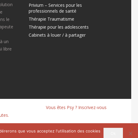
olution
Privium – Services pour les
professionnels de santé
re
Thérapie Traumatisme
ns le
rapeute
Thérapie pour les adolescents
Cabinets à louer / à partager
 à un
 libre
Vous êtes Psy ? Inscrivez-vous
utes.
idérerons que vous acceptez l'utilisation des cookies
Ok