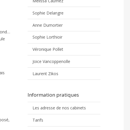
Melissa Caufriez
Sophie Delangre
Anne Dumortier
 fond…
Sophie Lorthioir
ule
Véronique Pollet
Joice Vancoppenolle
ais
Laurent Zikos
Information pratiques
Les adresse de nos cabinets
xposé,
Tarifs