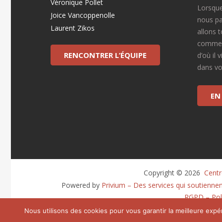
Véronique Pollet
Lorsque
Joice Vancoppenolle
nous pa
Laurent Zikos
allons 
commen
RENCONTRER L’ÉQUIPE
d’où il 
dans vot
EN
Copyright © 2026 
 Cent
Powered by
Privium – Des services qui soutienne
RGPD – Poli
Nous utilisons des cookies pour vous garantir la meilleure expér