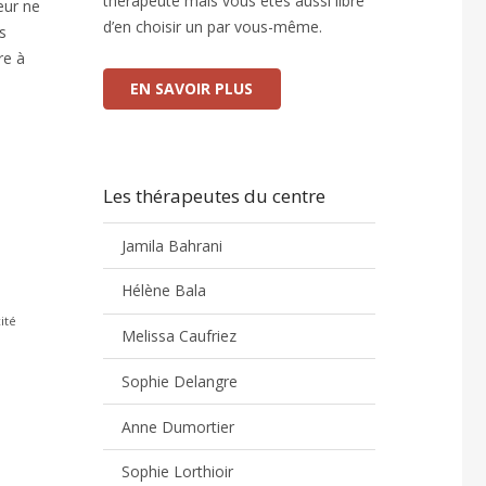
thérapeute mais vous êtes aussi libre
œur ne
d’en choisir un par vous-même.
s
re à
EN SAVOIR PLUS
Les thérapeutes du centre
Jamila Bahrani
Hélène Bala
ité
Melissa Caufriez
Sophie Delangre
Anne Dumortier
Sophie Lorthioir