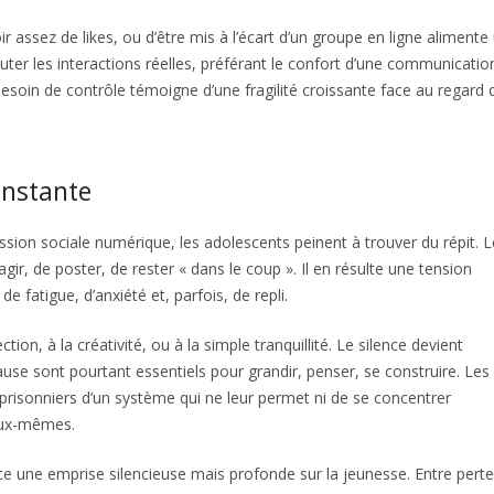
r assez de likes, ou d’être mis à l’écart d’un groupe en ligne alimente
ter les interactions réelles, préférant le confort d’une communicatio
Ce besoin de contrôle témoigne d’une fragilité croissante face au regard 
onstante
ression sociale numérique, les adolescents peinent à trouver du répit. 
gir, de poster, de rester « dans le coup ». Il en résulte une tension
e fatigue, d’anxiété et, parfois, de repli.
ion, à la créativité, ou à la simple tranquillité. Le silence devient
ause sont pourtant essentiels pour grandir, penser, se construire. Les
prisonniers d’un système qui ne leur permet ni de se concentrer
 eux-mêmes.
ce une emprise silencieuse mais profonde sur la jeunesse. Entre pert