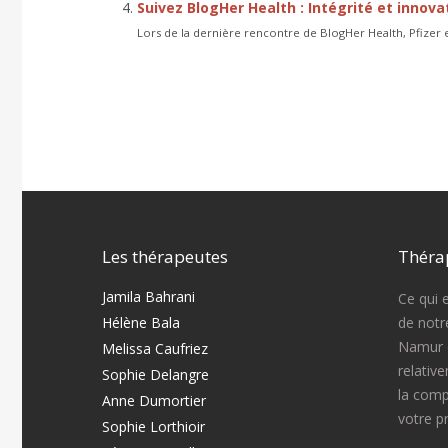
Suivez BlogHer Health : Intégrité et innova
Lors de la dernière rencontre de BlogHer Health, Pfizer 
Les thérapeutes
Théra
Jamila Bahrani
Ce qui 
Hélène Bala
de notr
Namur e
Melissa Caufriez
relativ
Sophie Delangre
la comp
Anne Dumortier
votre p
Sophie Lorthioir