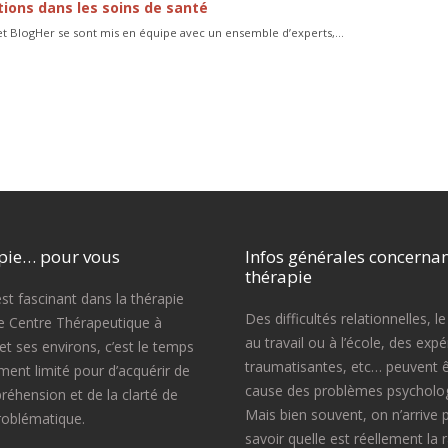
tions dans les soins de santé
et BlogHer se sont mis en équipe avec un ensemble d’experts,...
pie… pour vous
Infos générales concernan
thérapie
est fascinant dans la thérapie
Des difficultés relationnelles, le
e Centre Thérapeutique à
au travail ou à l’école, des exp
t ses environs, c’est le temps
traumatisantes, etc… peuvent ê
ement limité pour d’acquérir de
cause des problèmes psycholog
réhension et de la clarté de
Mais bien souvent, on n’arrive 
roblématique.
savoir quelle est réellement la 