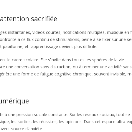
attention sacrifiée
es instantanés, vidéos courtes, notifications multiples, musique en
nfronté à ce flux continu de stimulations, peine à se fixer sur une se
 papillonne, et l’apprentissage devient plus difficile.
t le cadre scolaire. Elle s’invite dans toutes les sphères de la vie
uivre une conversation sans distraction, ou à terminer une activité sans
 génère une forme de fatigue cognitive chronique, souvent invisible, m
 numérique
s à une pression sociale constante. Sur les réseaux sociaux, tout se
e, les sorties, les réussites, les opinions. Dans cet espace ultra-e
uvent source d’anxiété.