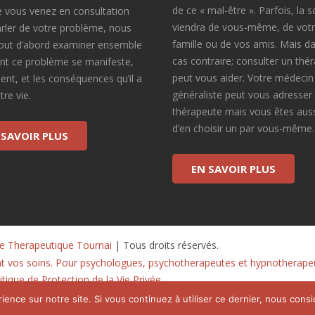
de ce « mal-être ». Parfois, la s
 vous venez en consultation
viendra de vous-même, de vot
rler de votre problème, nous
famille ou de vos amis. Mais da
tout d’abord examiner ensemble
cas contraire; consulter un thé
t ce problème se manifeste,
peut vous aider. Votre médecin
vient, et les conséquences qu’il a
généraliste peut vous adresser
re vie.
thérapeute mais vous êtes aussi
d’en choisir un par vous-même.
 SAVOIR PLUS
EN SAVOIR PLUS
re Therapeutique Tournai
 | Tous droits réservés.
nt vos soins. Pour psychologues, psychotherapeutes et hypnotherape
tique de Protection de la Vie Privée
ience sur notre site. Si vous continuez à utiliser ce dernier, nous cons