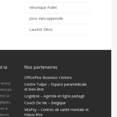
Véronique Pollet
Joice Vancoppenolle
Laurent Zikos
t la
Nos partenaires
OfficePlus Business Centers
 stress
Centre Tulipe – Espace paramédicale
et bien-être
ériences
tre la
Logidesk – Agenda en ligne partagé
iques.
Coach De Vie – Belgique
pas à
VitaPsy – Centres de santé mentale et
raison
mieux-être