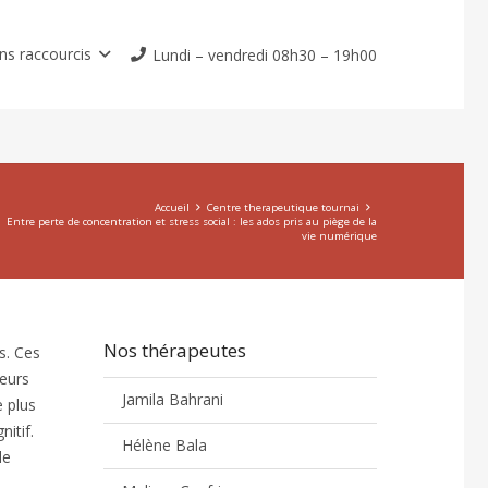
ns raccourcis
Lundi – vendredi 08h30 – 19h00
Accueil
Centre therapeutique tournai
Entre perte de concentration et stress social : les ados pris au piège de la
vie numérique
Nos thérapeutes
s. Ces
leurs
Jamila Bahrani
e plus
itif.
Hélène Bala
le