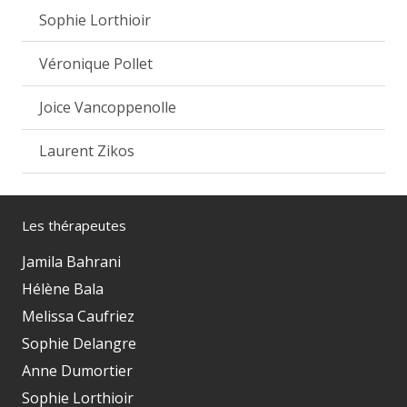
Sophie Lorthioir
Véronique Pollet
Joice Vancoppenolle
Laurent Zikos
Les thérapeutes
Jamila Bahrani
Hélène Bala
Melissa Caufriez
Sophie Delangre
Anne Dumortier
Sophie Lorthioir