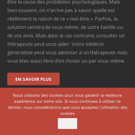
être la cause des problèmes psychologiques. Mais
bien souvent, on n’arrive pas à savoir quelle est
réellement la raison de ce « mal-être ». Parfois, la
solution viendra de vous-même, de votre famille ou
de vos amis. Mais dans le cas contraire; consulter un
thérapeute peut vous aider. Votre médecin
généraliste peut vous adresser à un thérapeute mais
vous êtes aussi libre d’en choisir un par vous-même.
EN SAVOIR PLUS
Nous utilisons des cookies pour vous garantir la meilleure
Nos partenaires
expérience sur notre site. Si vous continuez à utiliser ce
dernier, nous considérerons que vous acceptez l'utilisation des
OfficePlus Business Centers
cookies
Centre Tulipe – Espace paramédicale et bien-être
Ok
Logidesk – Agenda en ligne partagé