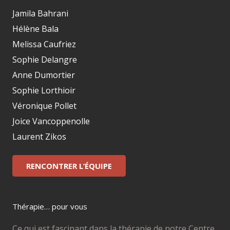
Jamila Bahrani
Hélène Bala
Melissa Caufriez
Sophie Delangre
Anne Dumortier
Sophie Lorthioir
Véronique Pollet
Joice Vancoppenolle
Laurent Zikos
RENCONTRER L’ÉQUIPE
Thérapie… pour vous
Ce qui est fascinant dans la thérapie de notre Centre