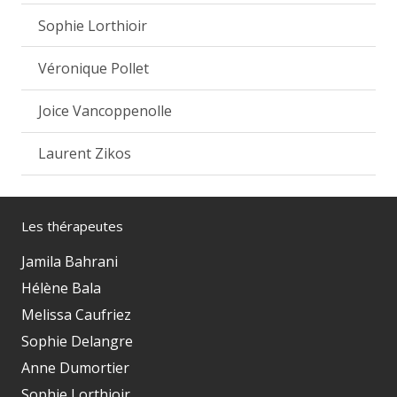
Sophie Lorthioir
Véronique Pollet
Joice Vancoppenolle
Laurent Zikos
Les thérapeutes
Jamila Bahrani
Hélène Bala
Melissa Caufriez
Sophie Delangre
Anne Dumortier
Sophie Lorthioir