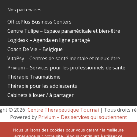
Nos partenaires
OfficePlus Business Centers
Centre Tulipe – Espace paramédicale et bien-être
Logidesk – Agenda en ligne partagé
Coach De Vie – Belgique
VitaPsy – Centres de santé mentale et mieux-être
Privium – Services pour les professionnels de santé
Thérapie Traumatisme
Thérapie pour les adolescents
Cabinets à louer / à partager
ght © 2026 
 Centre Therapeutique Tournai
 | Tous droits ré
Powered by
Privium – Des services qui soutiennent
vos soins. Pour psychologues, psychotherapeutes et
Nous utilisons des cookies pour vous garantir la meilleure
hypnotherapeutes.
expérience sur notre site. Si vous continuez à utiliser ce