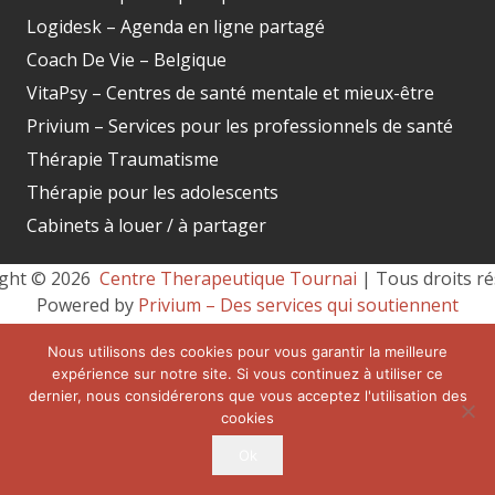
Logidesk – Agenda en ligne partagé
Coach De Vie – Belgique
VitaPsy – Centres de santé mentale et mieux-être
Privium – Services pour les professionnels de santé
Thérapie Traumatisme
Thérapie pour les adolescents
Cabinets à louer / à partager
ght © 2026 
 Centre Therapeutique Tournai
 | Tous droits ré
Powered by
Privium – Des services qui soutiennent
vos soins. Pour psychologues, psychotherapeutes et
Nous utilisons des cookies pour vous garantir la meilleure
hypnotherapeutes.
expérience sur notre site. Si vous continuez à utiliser ce
RGPD – Politique de Protection de la Vie Privée
dernier, nous considérerons que vous acceptez l'utilisation des
cookies
Vous êtes Psy ? Inscrivez-vous
Ok